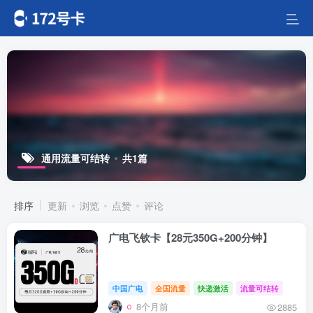
通用流量可结转
共1篇
排序
更新
浏览
点赞
评论
广电飞钦卡【28元350G+200分钟】
中国广电
全国流量
快递激活
流量可结转
8个月前
2885