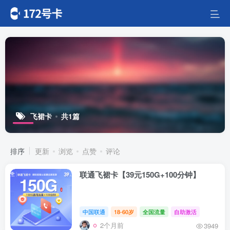
飞裙卡
共1篇
排序
更新
浏览
点赞
评论
联通飞裙卡【39元150G+100分钟】
中国联通
18-60岁
全国流量
自助激活
2个月前
3949