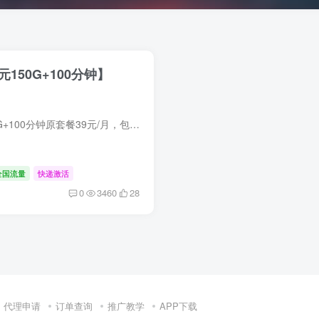
150G+100分钟】
产品套餐：29元150G+100分钟原套餐39元/月，包含20G通用流量+联通2T云盘尊享会员套外资费:流量超出5元/G，通话超出0.15元/分钟，短信0.1元/条优惠详情激活当月充值100元享受优惠，不充值无法享...
全国流量
快递激活
0
3460
28
代理申请
订单查询
推广教学
APP下载