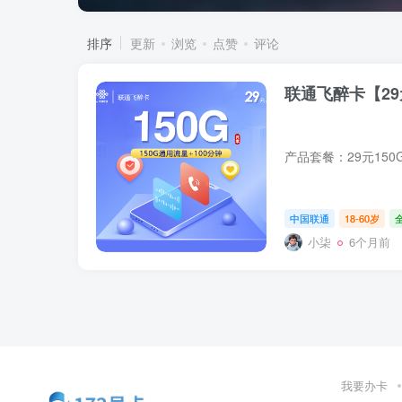
排序
更新
浏览
点赞
评论
联通飞醉卡【29元
中国联通
18-60岁
小柒
6个月前
我要办卡