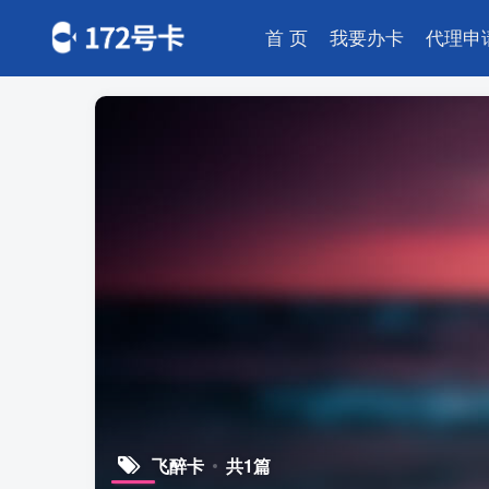
首 页
我要办卡
代理申
飞醉卡
共1篇