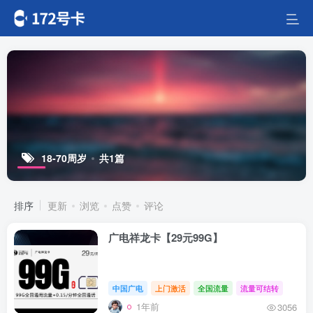
18-70周岁
共1篇
排序
更新
浏览
点赞
评论
广电祥龙卡【29元99G】
中国广电
上门激活
全国流量
流量可结转
1年前
3056