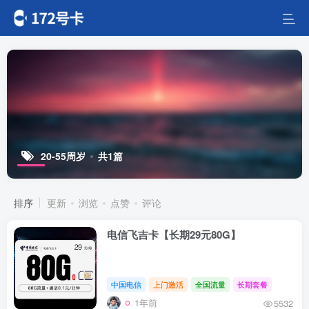
20-55周岁
共1篇
排序
更新
浏览
点赞
评论
电信飞吉卡【长期29元80G】
中国电信
上门激活
全国流量
长期套餐
1年前
5532