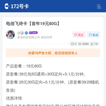
电信飞诗卡【首年19元80G】
小柒
关注
私信
梦龙科技有限公司 项目经理
0
2688
79
你要闷声发大财，然后惊艳所有人
产品套餐：19元80G
原套餐:39元包5G通用+30G定向+0.1元/分钟。
原套餐:29元30G定向+0.1元/分钟。(原套餐39/29随机
发放)
优惠详情
激活当月专属链接首充50元/部分地区激活过程中充值