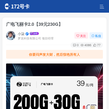
广电飞丽卡2.0【39元230G】
小柒
关注
私信
梦龙科技有限公司 项目经理
0
4086
77
你要闷声发大财，然后惊艳所有人