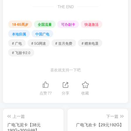
THE END
18-65周岁
全国流量
可办副卡
快递激活
本地归属
中国广电
# 广电
# 5G网速
# 首月免费
# 赠来电显
# 飞丽卡2.0
喜欢就支持一下吧
点赞
77
分享
收藏
上一篇
下一篇
广电飞泥卡【38元
广电飞欢卡【29元192G】
190G+300分钟】