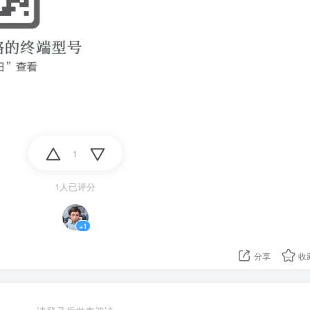
1
1人已评分
+1
分享
收