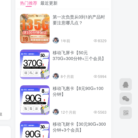
热门推荐
最近更新
第一次负责从0到1的产品时
要注意哪几点？
1年前
8329
移动飞屏卡【50元
370G+300分钟+三个会员】
8个月前
5994
移动飞惠卡【8元90G+100
分钟】
12个月前
5563
藏
移动飞财卡【30元90G+300
分钟+3个会员】