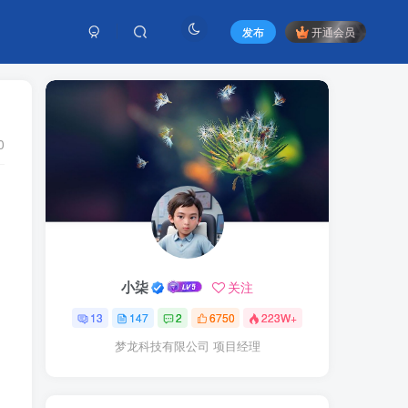
发布
开通会员
0
小柒
关注
13
147
2
6750
223W+
梦龙科技有限公司 项目经理