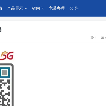
请
产品展示
省内卡
宽带办理
公 告
码
4