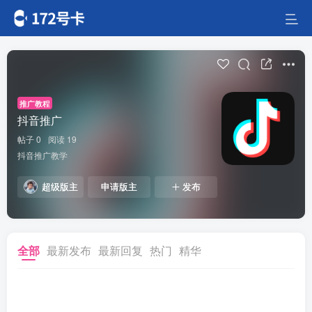
推广教程
抖音推广
帖子 0
阅读 19
抖音推广教学
超级版主
申请版主
发布
全部
最新发布
最新回复
热门
精华