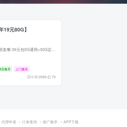
19元80G】
产品套餐：19元80G原套餐:39元包5G通用+30G定向+0.1元/分钟。原套餐:29元30G定向+0.1元/分钟。(原套餐39/29随机发放)优惠详情激活当月专属链接首充50元/部分地区激活过程中充值100元享以下优惠:...
19元每月
上门激活
0
2689
79
代理申请
订单查询
推广教学
APP下载