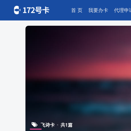
首 页
我要办卡
代理申
飞诗卡
共1篇