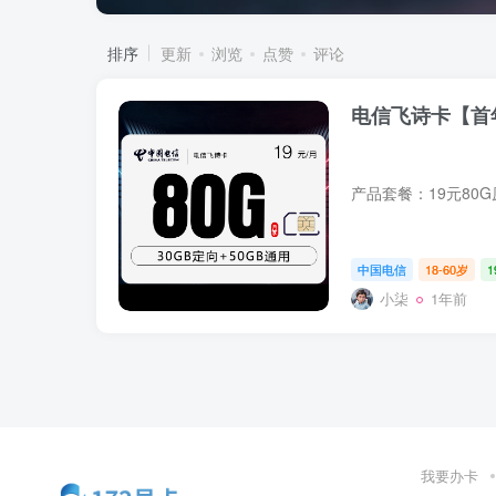
排序
更新
浏览
点赞
评论
电信飞诗卡【首年
中国电信
18-60岁
小柒
1年前
我要办卡